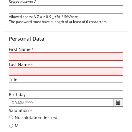
Retype Password
Allowed chars: A-Z a-z 0-9 _.+?#-*@!$%~/:;
The password must have a length of at least of 6 characters.
Personal Data
First Name
*
Last Name
*
Title
Birthday
The
following
Salutation
*
input
No salutation desired
format
is
Ms
required: