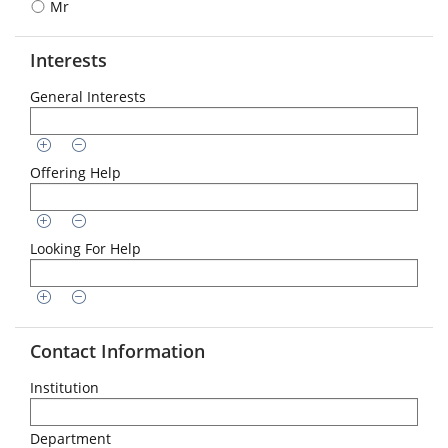
Mr
DD.MM.YYYY
Interests
General Interests
Offering Help
Looking For Help
Contact Information
Institution
Department